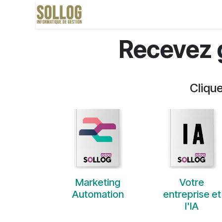
Se rendre au contenu
Accueil
Domaines
Boutique
Recevez g
Clique
Marketing
Votre
Automation
entreprise et
l'IA