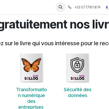
Rendez-vous
Data Analytics
Blog
Livres Blancs
Aide
+33 0777901874
ratuitement nos liv
z sur le livre qui vous intéresse pour le re
Transformatio
Sécurité des
n numérique
données
des
entreprises