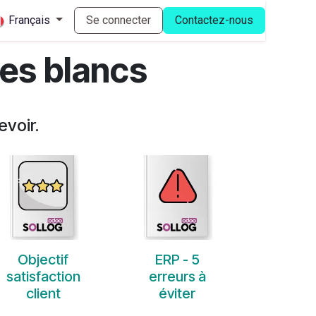
Français
Se connecter
Contactez-nous
res blancs
cevoir.
Objectif
ERP - 5
satisfaction
erreurs à
client
éviter